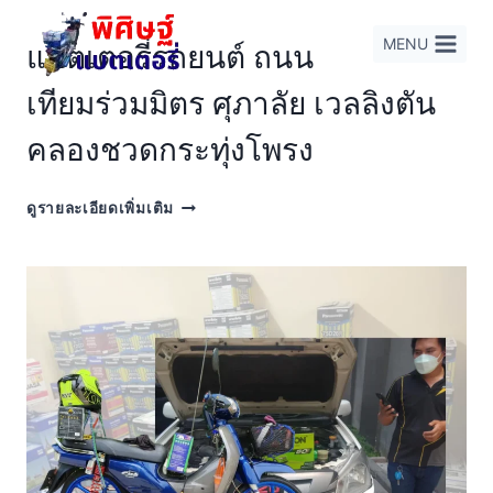
Skip
to
MENU
แบตเตอรี่รถยนต์ ถนน
content
เทียมร่วมมิตร ศุภาลัย เวลลิงตัน
คลองชวดกระทุ่งโพรง
แบตเตอรี่
ดูรายละเอียดเพิ่มเติม
รถยนต์
ถนน
เทียมร่วมมิตร
ศุภ
าลัย
เวลลิงตัน
คลอง
ชวด
กระ
ทุ่ง
โพรง