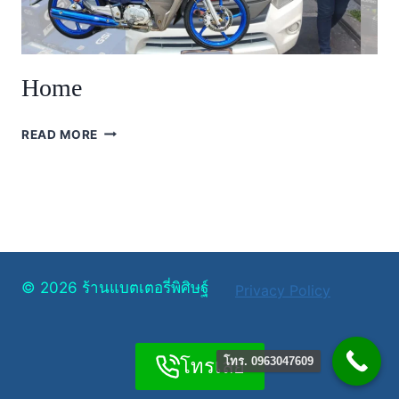
Home
HOME
READ MORE
© 2026 ร้านแบตเตอรี่พิศิษฐ์
Privacy Policy
โทร. 0963047609
โทรเลย