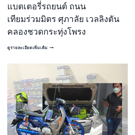
มิ
แบตเตอรี่รถยนต์ ถนน
ถุนา
ซอย
เทียมร่วมมิตร ศุภาลัย เวลลิงตัน
อุดมเกียรติ
ซอย
คลองชวดกระทุ่งโพรง
สบายใจ
ซอย
รัช
แบตเตอรี่
ดูรายละเอียดเพิ่มเติม
ดา
รถยนต์
ภิเบก
ถนน
18
เทียมร่วมมิตร
ศุภ
าลัย
เวลลิงตัน
คลอง
ชวด
กระ
ทุ่ง
โพรง