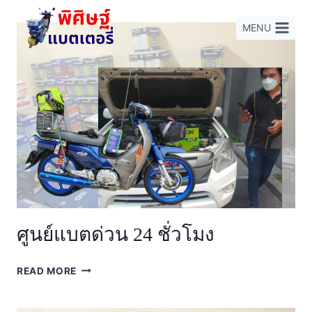
Skip
to
MENU
content
ศูนย์แบตด่วน 24 ชั่วโมง
ศูนย์
READ MORE
แบ
ตด่
วน