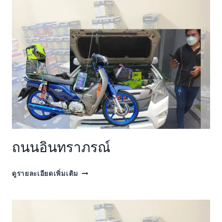
24
ชั่วโมง
ถนนอินทราภรณ์
ถนน
ดูรายละเอียดเพิ่มเติม
อิน
ทราภ
รณ์