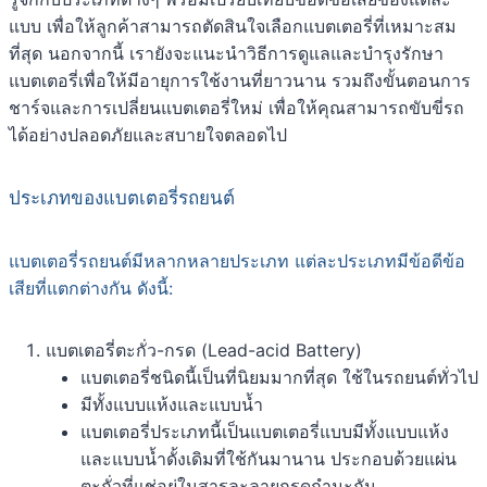
แบบ เพื่อให้ลูกค้าสามารถตัดสินใจเลือกแบตเตอรี่ที่เหมาะสม
ที่สุด นอกจากนี้ เรายังจะแนะนำวิธีการดูแลและบำรุงรักษา
แบตเตอรี่เพื่อให้มีอายุการใช้งานที่ยาวนาน รวมถึงขั้นตอนการ
ชาร์จและการเปลี่ยนแบตเตอรี่ใหม่ เพื่อให้คุณสามารถขับขี่รถ
ได้อย่างปลอดภัยและสบายใจตลอดไป
ประเภทของแบตเตอรี่รถยนต์
แบตเตอรี่รถยนต์มีหลากหลายประเภท แต่ละประเภทมีข้อดีข้อ
เสียที่แตกต่างกัน ดังนี้:
แบตเตอรี่ตะกั่ว-กรด (Lead-acid Battery)
แบตเตอรี่ชนิดนี้เป็นที่นิยมมากที่สุด ใช้ในรถยนต์ทั่วไป
มีทั้งแบบแห้งและแบบน้ำ
แบตเตอรี่ประเภทนี้เป็นแบตเตอรี่แบบมีทั้งแบบแห้ง
และแบบน้ำดั้งเดิมที่ใช้กันมานาน ประกอบด้วยแผ่น
ตะกั่วที่แช่อยู่ในสารละลายกรดกำมะถัน