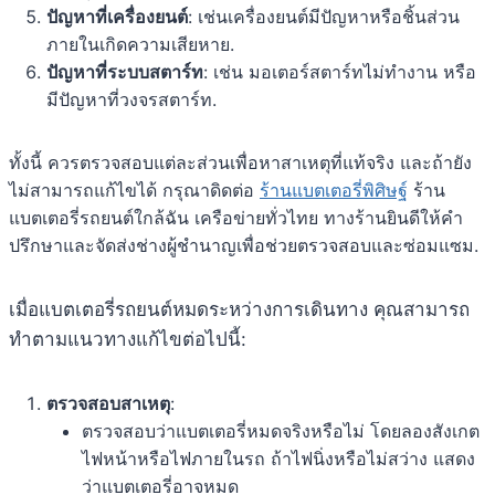
ปัญหาที่เครื่องยนต์
: เช่นเครื่องยนต์มีปัญหาหรือชิ้นส่วน
ภายในเกิดความเสียหาย.
ปัญหาที่ระบบสตาร์ท
: เช่น มอเตอร์สตาร์ทไม่ทำงาน หรือ
มีปัญหาที่วงจรสตาร์ท.
ทั้งนี้ ควรตรวจสอบแต่ละส่วนเพื่อหาสาเหตุที่แท้จริง และถ้ายัง
ไม่สามารถแก้ไขได้ กรุณาดิดต่อ
ร้านแบตเตอรี่พิศิษฐ์
ร้าน
แบตเตอรี่รถยนต์ใกล้ฉัน เครือข่ายทั่วไทย ทางร้านยินดีให้คำ
ปรึกษาและจัดส่งช่างผู้ชำนาญเพื่อช่วยตรวจสอบและซ่อมแซม.
เมื่อแบตเตอรี่รถยนต์หมดระหว่างการเดินทาง คุณสามารถ
ทำตามแนวทางแก้ไขต่อไปนี้:
ตรวจสอบสาเหตุ
:
ตรวจสอบว่าแบตเตอรี่หมดจริงหรือไม่ โดยลองสังเกต
ไฟหน้าหรือไฟภายในรถ ถ้าไฟนิ่งหรือไม่สว่าง แสดง
ว่าแบตเตอรี่อาจหมด