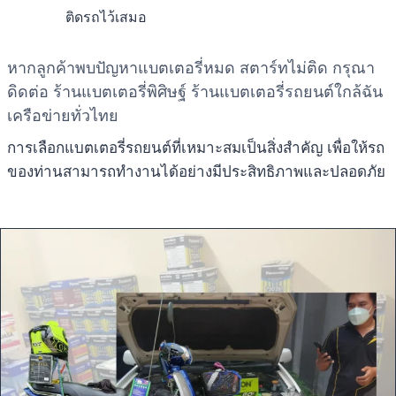
ติดรถไว้เสมอ
หากลูกค้าพบปัญหาแบตเตอรี่หมด สตาร์ทไม่ติด กรุณา
ดิดต่อ
ร้านแบตเตอรี่พิศิษฐ์
ร้านแบตเตอรี่รถยนต์ใกล้ฉัน
เครือข่ายทั่วไทย
การเลือกแบตเตอรี่รถยนต์ที่เหมาะสมเป็นสิ่งสำคัญ เพื่อให้รถ
ของท่านสามารถทำงานได้อย่างมีประสิทธิภาพและปลอดภัย