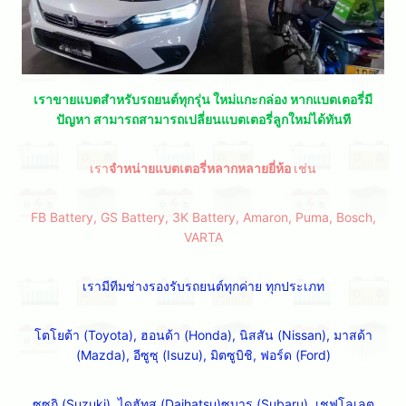
เราขายแบตสำหรับรถยนต์ทุกรุ่น ใหม่แกะกล่อง
หากแบตเตอรี่มี
ปัญหา สามารถสามารถเปลี่ยนแบตเตอรี่ลูกใหม่ได้ทันที
เรา
จำหน่ายแบตเตอรี่หลากหลายยี่ห้อ
เช่น
FB Battery, GS Battery, 3K Battery, Amaron, Puma, Bosch,
VARTA
เรามีทีมช่างรองรับรถยนต์ทุกค่าย ทุกประเภท
โตโยต้า (Toyota), ฮอนด้า (Honda), นิสสัน (Nissan), มาสด้า
(Mazda), อีซูซุ (Isuzu), มิตซูบิชิ, ฟอร์ด (Ford)
ซูซูกิ (Suzuki), ไดฮัทสุ (Daihatsu)ซูบารุ (Subaru), เชฟโลเลต