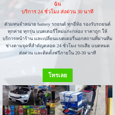
ฉัน
บริการ 24 ชั่วโมง ส่งด่วน 30 นาที
ตัวแทนจำหน่าย battery รถยนต์ ทุกยี่ห้อ รองรับรถยนต์
ทุกค่าย ทุกรุ่น แบตเตอรี่ใหม่แกะกล่อง ราคาถูก ให้
บริการหน้าร้าน และเปลี่ยนแบตเตอรี่นอกสถานที่ผ่านทีม
ช่างตามจุดที่สำคัญตลอด 24 ชั่วโมง รถเสีย แบตหมด
ส่งด่วน และติดตั้งฟรีภายใน 20-30 นาที
โทรเลย